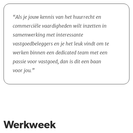
omgevingsrecht, bouw- en huurrecht en transacties. Binnen alle
vier van deze terreinen kunnen vragen met betrekking tot het
Als je jouw kennis van het huurrecht en
commerciële huurrecht spelen. Dit kan bijvoorbeeld betrekking
commerciële vaardigheden wilt inzetten in
hebben op het portofolio beheer van vastgoed of de aan- en
samenwerking met interessante
verkoop van vastgoed met huurobjecten door cliënten. Hoewel je
vastgoedbeleggers en je het leuk vindt om te
grotendeels zelfstandig werkt, heb je regelmatig contact met je
werken binnen een dedicated team met een
collega’s en de vijf partners.
passie voor vastgoed, dan is dit een baan
voor jou.
Werkweek