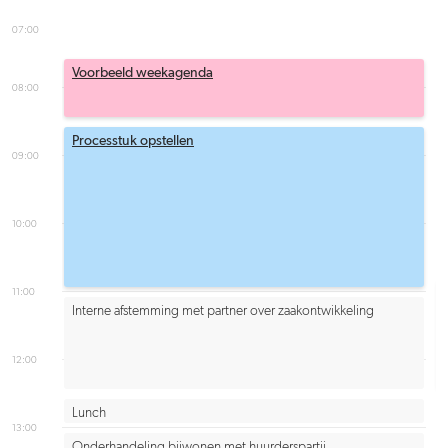
07:00
Voorbeeld weekagenda
08:00
Processtuk opstellen
09:00
10:00
11:00
Interne afstemming met partner over zaakontwikkeling
12:00
Lunch
13:00
Onderhandeling bijwonen met huurderspartij