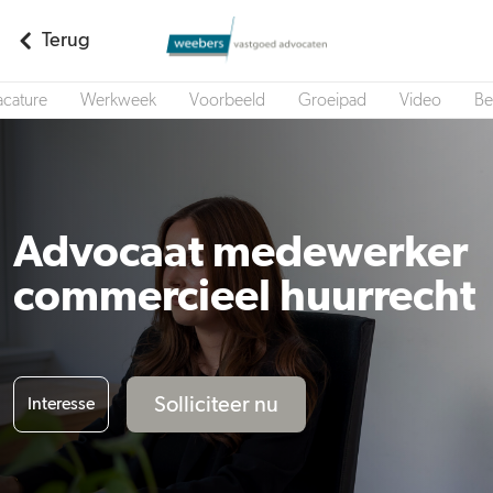
Terug
acature
Werkweek
Voorbeeld
Groeipad
Video
Be
Advocaat medewerker
commercieel huurrecht
Solliciteer nu
Interesse