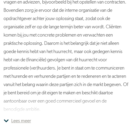
vragen en adviezen, bijvoorbeeld bij het opstellen van contracten.
Bovendien zorg je ervoor dat de interne organisatie van de
opdrachtgever achter jouw oplossing staat, zodat ook de
organisatie zelf er op de lange termijn beter van wordt. Cliënten
komen bij jou met concrete problemen en verwachten een
praktische oplossing. Daarom is het belangrijk dat je niet alleen
goede kennis hebt van het huurrecht, maar ook gedegen kennis
hebt van de (financiële) gevolgen van dit huurrecht voor
professionele (ver)huurders. Je bent in staat om te communiceren
met hurende en verhurende partijen en te redeneren en te acteren
vanuit het belang waarin deze partijen zich in de markt begeven. Of
je bent bereid om je dit eigen te maken en beschikt daartoe
aantoonbaar over een goed commercieel gevoel en de
benodigde ambitie.
Lees meer
Je wordt onderdeel van een compacte organisatie waarin op vier
terreinen werkzaamheden worden verricht: gebiedsontwikkeling,