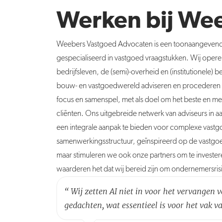
Werken bij We
Weebers Vastgoed Advocaten is een toonaangevend 
gespecialiseerd in vastgoed vraagstukken. Wij operer
bedrijfsleven, de (semi)-overheid en (institutionele)
bouw- en vastgoedwereld adviseren en procederen w
focus en samenspel, met als doel om het beste en me
cliënten. Ons uitgebreide netwerk van adviseurs in a
een integrale aanpak te bieden voor complexe vast
samenwerkingsstructuur, geïnspireerd op de vastgoe
maar stimuleren we ook onze partners om te investere
waarderen het dat wij bereid zijn om ondernemersris
“
Wij zetten AI niet in voor het vervangen
gedachten, wat essentieel is voor het vak v