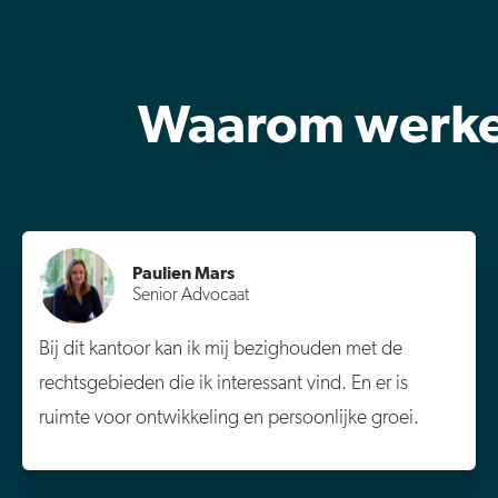
Waarom werken
Paulien Mars
Senior Advocaat
Bij dit kantoor kan ik mij bezighouden met de
rechtsgebieden die ik interessant vind. En er is
ruimte voor ontwikkeling en persoonlijke groei.