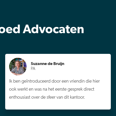
goed Advocaten
Suzanne de Bruijn
PA
Ik ben geïntroduceerd door een vriendin die hier
ook werkt en was na het eerste gesprek direct
enthousiast over de sfeer van dit kantoor.