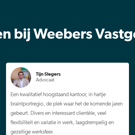
 bij Weebers Vast
Tijn Slegers
Advocaat
Een kwalitatief hoogstaand kantoor, in hartje
braintportregio, de plek waar het de komende jaren
gebeurt. Divers en interessant clientèle, veel
flexibiliteit en variatie in werk, laagdrempelig en
gezellige werksfeer.